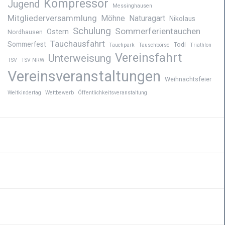
Kompressor
Jugend
Messinghausen
Mitgliederversammlung
Möhne
Naturagart
Nikolaus
Schulung
Sommerferientauchen
Ostern
Nordhausen
Tauchausfahrt
Sommerfest
Todi
Tauchpark
Tauschbörse
Triathlon
Vereinsfahrt
Unterweisung
TSV
TSV NRW
Vereinsveranstaltungen
Weihnachtsfeier
Weltkindertag
Wettbewerb
Öffentlichkeitsveranstaltung