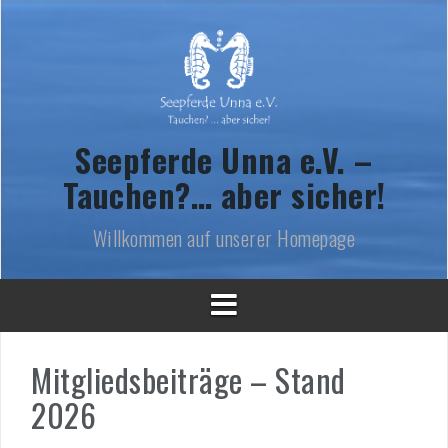
Skip
to
content
Seepferde Unna e.V. –
Tauchen?… aber sicher!
Willkommen auf unserer Homepage
Mitgliedsbeiträge – Stand
2026