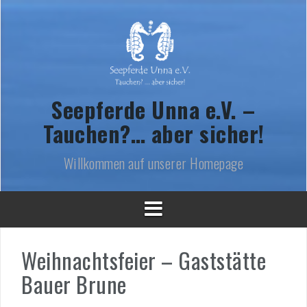
Skip
to
content
Seepferde Unna e.V. –
Tauchen?… aber sicher!
Willkommen auf unserer Homepage
Weihnachtsfeier – Gaststätte
Bauer Brune