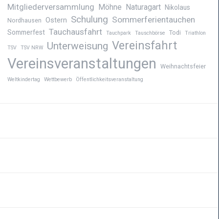
Mitgliederversammlung
Möhne
Naturagart
Nikolaus
Schulung
Sommerferientauchen
Ostern
Nordhausen
Tauchausfahrt
Sommerfest
Todi
Tauchpark
Tauschbörse
Triathlon
Vereinsfahrt
Unterweisung
TSV
TSV NRW
Vereinsveranstaltungen
Weihnachtsfeier
Weltkindertag
Wettbewerb
Öffentlichkeitsveranstaltung